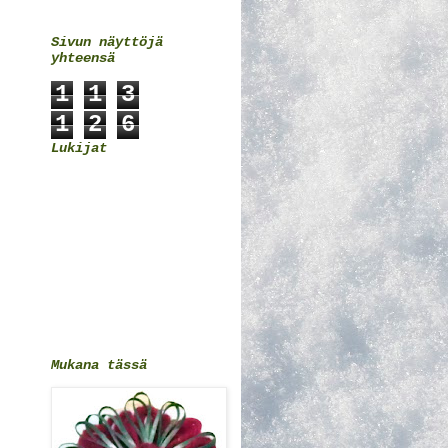
Sivun näyttöjä
yhteensä
1
1
3
1
2
6
Lukijat
Mukana tässä