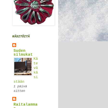
KÄSITÖITÄ
Suden
silmukat
Kä
te
vä
kä
si
stään
1 päivä
sitten
Raitalamma