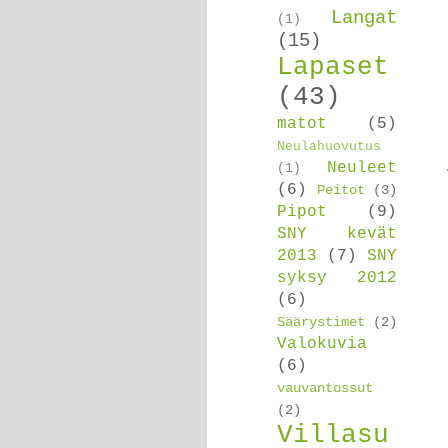
Langat
(1)
(15)
Lapaset
(43)
matot
(5)
Neulahuovutus
Neuleet
(1)
(6)
Peitot
(3)
Pipot
(9)
SNY kevät
2013
(7)
SNY
syksy 2012
(6)
Säärystimet
(2)
Valokuvia
(6)
vauvantossut
(2)
Villasu