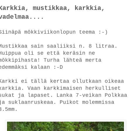
Karkkia, mustikkaa, karkkia,
vadelmaa....
Siinäpä mökkiviikonlopun teema :-)
Mustikkaa sain saaliiksi n. 8 litraa.
Huippua oli se että keräsin ne
mökkipihasta! Turha lähteä merta
edemmäksi kalaan :-D
Karkki ei tällä kertaa ollutkaan oikeaa
karkkia. Vaan karkkimaisen herkulliset
sukat ja lapaset. Lanka 7-veikan Polkkaa
ja suklaanruskeaa. Puikot molemmissa
3.5mm.