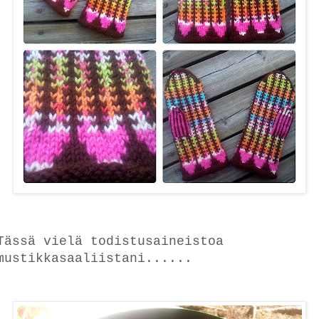
Tässä vielä todistusaineistoa
mustikkasaaliistani......