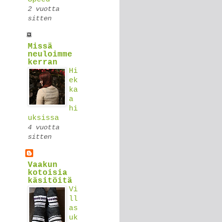
2 vuotta
sitten
Missä
neuloimme
kerran
Hi
ek
ka
a
hi
uksissa
4 vuotta
sitten
Vaakun
kotoisia
käsitöitä
Vi
ll
as
uk