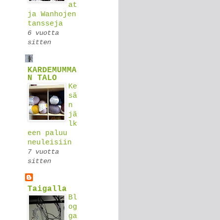
at
ja Wanhojen
tansseja
6 vuotta
sitten
KARDEMUMMA
N TALO
Ke
sä
n
jä
lk
een paluu
neuleisiin
7 vuotta
sitten
Taigalla
Bl
og
ga