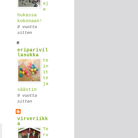
aj
a
hukassa
kokonaan!
8 vuotta
sitten
eriparivil
lasukka
te
in
it
te
ja
säästin
9 vuotta
sitten
virveriikk
a
Te
rv