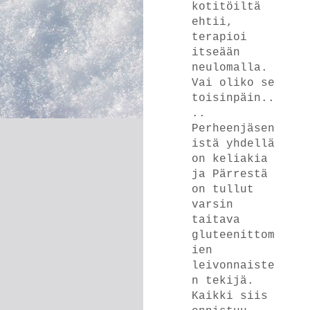
kotitöiltä
ehtii,
terapioi
itseään
neulomalla.
Vai oliko se
toisinpäin..
..
Perheenjäsen
istä yhdellä
on keliakia
ja Pärrestä
on tullut
varsin
taitava
gluteenittom
ien
leivonnaiste
n tekijä.
Kaikki siis