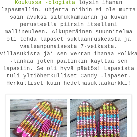
Koukussa -blogista
löysin ihanan
lapasmallin. Ohjetta niihin ei ole mutta
sain avuksi silmukkamäärän ja kuvan
perusteella piirsin itselleni
mallineuleen. Alkuperäinen suunnitelma
oli tehdä lapaset suklaanruskeasta ja
vaaleanpunaisesta 7-veikasta.
Villasukista jäi sen verran ihanaa Polkk
-lankaa joten päätinkin käyttää sen
lapasiin. Se oli hyvä päätös! Lapasista
tuli yltiöherkulliset Candy -lapaset.
Herkulliset kuin hedelmäsuklaakarkki!