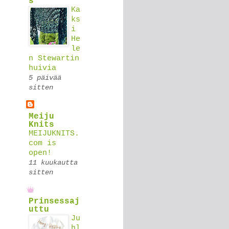
s
Ka
ks
i
He
le
n Stewartin
huivia
5 päivää
sitten
Meiju
Knits
MEIJUKNITS.
com is
open!
11 kuukautta
sitten
Prinsessaj
uttu
Ju
hl