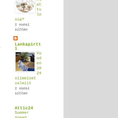
at
tu
lo
ssa?
1 vuosi
sitten
Lankapirtt
a
i
Vu
od
en
20
24
viimeiset
valmiit
1 vuosi
sitten
Attic24
Summer
Speed