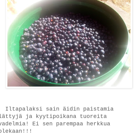
Iltapalaksi sain äidin paistamia
lättyjä ja kyytipoikana tuoreita
vadelmia! Ei sen parempaa herkkua
olekaan!!!