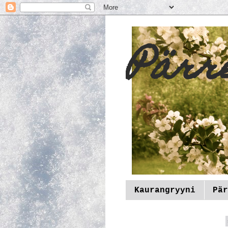
Pärr
Kaurangryyni
Pär